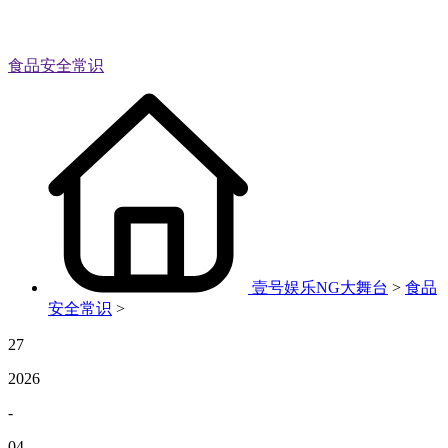
食品安全常识
壹号娱乐NG大舞台
>
食品
安全常识
>
27
2026
-
04