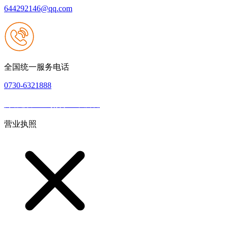
644292146@qq.com
全国统一服务电话
0730-6321888
网站建设：壹号娱乐NG大舞台
|
网站地图
本网站支持IPV6
营业执照