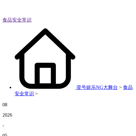
食品安全常识
壹号娱乐NG大舞台
>
食品
安全常识
>
08
2026
-
05