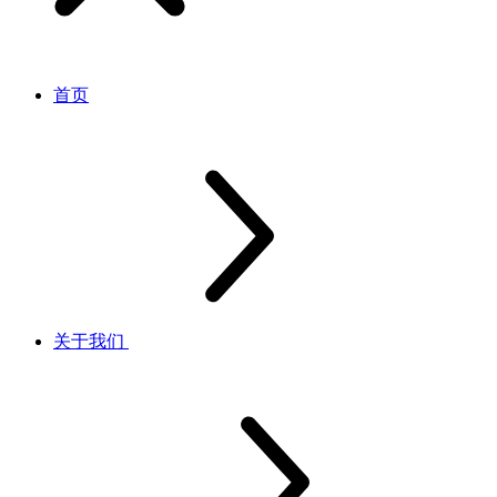
首页
关于我们