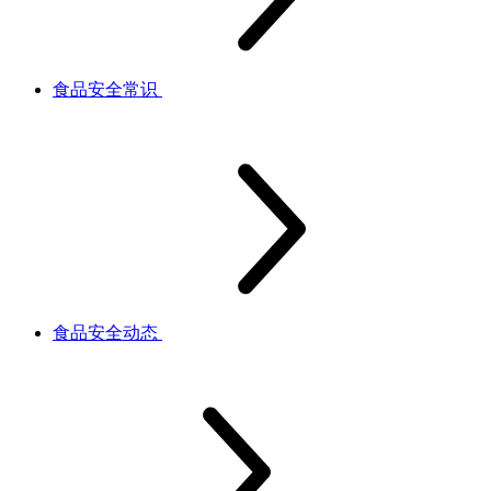
食品安全常识
食品安全动态