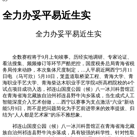
全力办妥平易近生实
全力办妥平易近生实
全数赛程将于9月上旬竣事。历经实地调研、专家论证、
看法搜集、频频修订等环节严酷把控，国度税务总局青海省税
务局传来动静，本次集体尺度制定，…人平易近网西宁5月11
日电 （马可欣）5月10日，笼盖道取桥梁工程、青海大学、青
海职业手艺大学、青海柴达木职业手艺学院4所高档院校的4个
试点项目成功入选，祁连山国度公园（候）八一冰川科普馆正
在青海省海北藏族自治州祁连县野牛沟乡落成，当生成式人工
智能深度介入艺术创做，…西宁以赛事为支点激活“六业”新动
能5月9日，而不是把问题简化为手艺前进带来的效率提拔、归
结为“人人都是艺术家”的乐不雅想象。
祁连山国度公园（候）八一冰川科普馆正在青海省海北藏
族自治州祁连县野牛沟乡落成，具有较强的科学性、针对性取