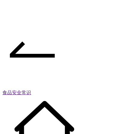
食品安全常识