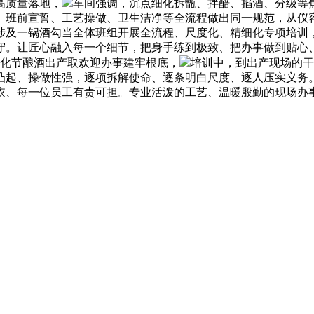
高质量落地，
车间强调，沉点细化拆甑、拌醅、掐酒、分级等
、班前宣誓、工艺操做、卫生洁净等全流程做出同一规范，从仪
及一锅酒勾当全体班组开展全流程、尺度化、精细化专项培训，
守。让匠心融入每一个细节，把身手练到极致、把办事做到贴心
文化节酿酒出产取欢迎办事建牢根底，
培训中，到出产现场的干
凸起、操做性强，逐项拆解使命、逐条明白尺度、逐人压实义务
依、每一位员工有责可担。专业活泼的工艺、温暖殷勤的现场办