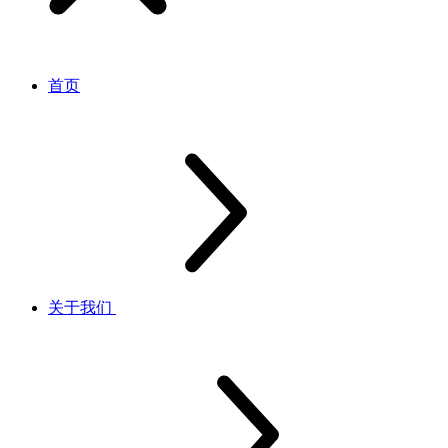
首页
关于我们