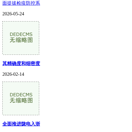
面提拔检疫防控系
2026-05-24
其精确度和细密度
2026-02-14
全面推进陇电入浙