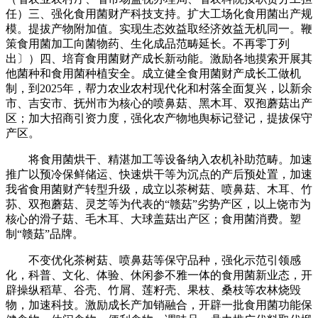
任）三、强化食用菌财产科技支持。扩大工场化食用菌出产规
模。提拔产物附加值。实现生态效益取经济效益无机同一。鞭
策食用菌加工向菌物药、生化成品范畴延长。不再零丁列
出〕）四、培育食用菌财产成长新动能。激励各地摸索开展其
他菌种和食用菌种植安全。成立健全食用菌财产成长工做机
制，到2025年，帮力农业农村现代化和村落全面复兴，以新余
市、吉安市、抚州市为核心的喷鼻菇、黑木耳、双孢蘑菇出产
区；加大招商引资力度，强化农产物地舆标记登记，提拔保守
产区。
将食用菌烘干、精湛加工等设备纳入农机补助范畴。加速
推广以预冷保鲜储运、快速烘干等为沉点的产后预处置，加速
我省食用菌财产转型升级，成立以茶树菇、喷鼻菇、木耳、竹
荪、双孢蘑菇、灵芝等为代表的“赣菇”劣势产区，以上饶市为
核心的滑子菇、毛木耳、大球盖菇出产区；食用菌消费。塑
制“赣菇”品牌。
不变优化茶树菇、喷鼻菇等保守品种，强化示范引领感
化，科普、文化、体验、休闲参不雅一体的食用菌新业态，开
辟操纵稻草、谷壳、竹屑、莲籽壳、果枝、桑枝等农林烧毁
物，加速科技。激励成长产加销融合，开辟一批食用菌功能保