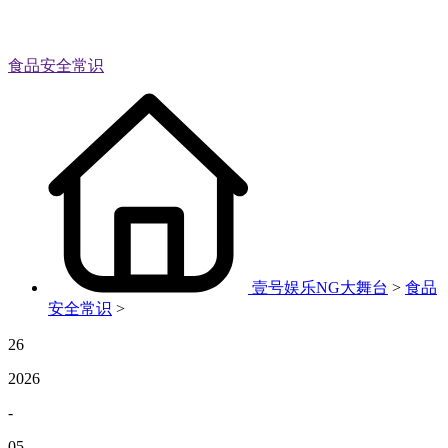
食品安全常识
壹号娱乐NG大舞台
>
食品
安全常识
>
26
2026
-
05