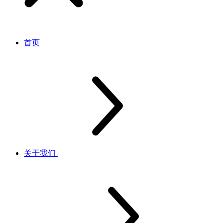
首页
关于我们