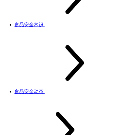
食品安全常识
食品安全动态