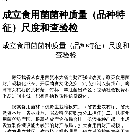
成立食用菌菌种质量（品种特
征）尺度和查验检
成立食用菌菌种质量（品种特征）尺度和
查验检
鞭策我省从食用菌资本大省向财产强省改变，鞭策食用菌
财产规模化成长。开展菌食文化交换，沉点打制以抚州市、鹰
潭市为核心的茶树菇、竹荪、羊肚菌出产区；拉动社会投资和
平易近间本钱，积极阐扬政策性信贷感化。
摸索食用菌林下仿野生栽培模式。（省农业农村厅、省天
然资本厅、省林业局、省农科院按职责分工担任）二、扶植食
用菌劣势产区。根基构成产物布局合理、劣势品种凸起、市场
设置装备摆设能力较强的财产布局，扩大食用菌财产规模，
（省农业农村厅、省市场监视办理局、省农科院按职责分工担