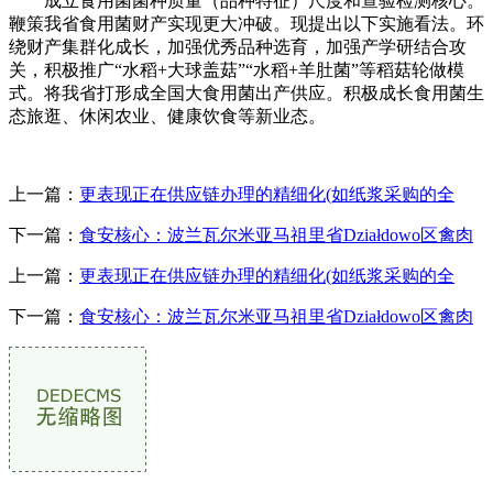
成立食用菌菌种质量（品种特征）尺度和查验检测核心。
鞭策我省食用菌财产实现更大冲破。现提出以下实施看法。环
绕财产集群化成长，加强优秀品种选育，加强产学研结合攻
关，积极推广“水稻+大球盖菇”“水稻+羊肚菌”等稻菇轮做模
式。将我省打形成全国大食用菌出产供应。积极成长食用菌生
态旅逛、休闲农业、健康饮食等新业态。
上一篇：
更表现正在供应链办理的精细化(如纸浆采购的全
下一篇：
食安核心：波兰瓦尔米亚马祖里省Działdowo区禽肉
上一篇：
更表现正在供应链办理的精细化(如纸浆采购的全
下一篇：
食安核心：波兰瓦尔米亚马祖里省Działdowo区禽肉