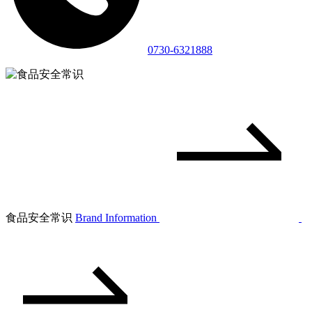
0730-6321888
食品安全常识
Brand Information