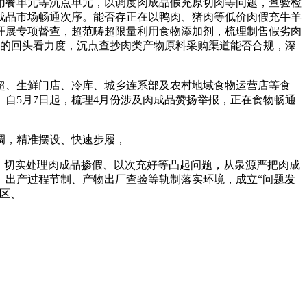
用餐单元等沉点单元，以调度肉成品假充原切肉等问题，查验检
成品市场畅通次序。能否存正在以鸭肉、猪肉等低价肉假充牛羊
开展专项督查，超范畴超限量利用食物添加剂，梳理制售假劣肉
域的回头看力度，沉点查抄肉类产物原料采购渠道能否合规，深
、生鲜门店、冷库、城乡连系部及农村地域食物运营店等食
自5月7日起，梳理4月份涉及肉成品赞扬举报，正在食物畅通
调，精准摆设、快速步履，
，切实处理肉成品掺假、以次充好等凸起问题，从泉源严把肉成
、出产过程节制、产物出厂查验等轨制落实环境，成立“问题发
区、