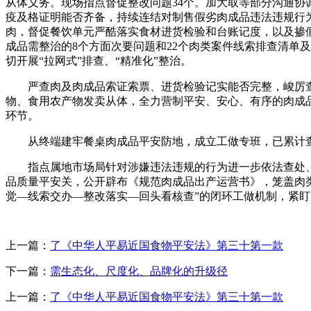
从体义务。现场指点督促整改问题34个。加大取等部分沟通
疫及格证明能否齐备，持续连结对制售假劣肉成品违法违规行
肉，督促餐饮单元严酷落实食材进货检验和台账记度，以及掺
成品需整治的8个方面次要问题和22个肉类案件线索排查清单
切开展“拉网式”排查、“精准化”整治。
严查肉及肉成品索证索票、进货检验记实能否完整，峻厉查
物、食用农产物发卖从体，全力营制平安、安心、有序的肉成品
环节。
从终端建牢餐桌肉成品平安防地，成立工做专班，已累计查抄
指点属地市场局针对涉嫌违法违规的行为进一步依法查处、督
品质量平安关，公开辟布《规范肉成品出产运营书》，笼盖肉
觉—线索交办—整改落实—回头看核查”的闭环工做机制，紧
上一篇：
了《中华人平易近国食物平安法》第三十第一款
下一篇：
需生态化、尺度化、品牌化的升级径
上一篇：
了《中华人平易近国食物平安法》第三十第一款