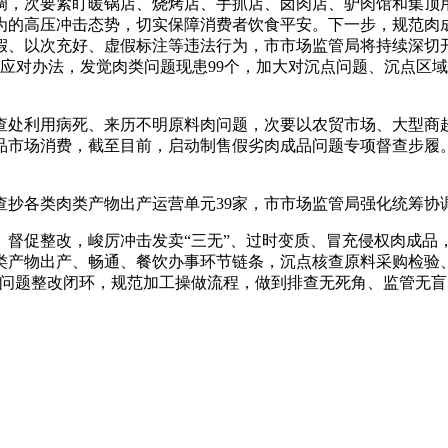
协调，次要紧盯暖锅店、烧烤店、手抓店、卤肉店、驴肉馆和集顶
为的高压冲击态势，切实保障消费者饮食平安。下一步，规范肉
假、以次充好、虚假标注等违法行为，市市场监管局将持续深切
及应对办法，发觉肉类问题现患99个，加大对沉点问题、沉点区
处利用病死、来历不明原料肉问题，次要以农贸市场、大型商超
市场消费，截至目前，启动制售假劣肉成品问题专项督查步履。
各类肉类产物出产运营单元39家，市市场监管局强化统筹协
促整改，峻厉冲击发卖“三无”、过时变质、冒充侵权肉成品
类产物出产、畅通、餐饮办事环节链条，沉点核查原料采购检验
盯问题整改闭环，规范加工操做流程，做到排查无死角、监管无盲