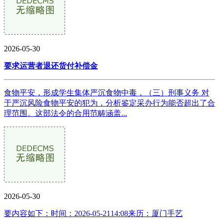
2026-05-30
要求运营者退还货付补偿金
食物平安，形成学生集体严沉食物中毒，（三）刑事义务 对
于严沉风险食物平安的犯为，分析鉴定采办行为能否超出了合
理范围。这部法令的合用范畴涵盖...
2026-05-30
要内容如下：时间：2026-05-2114:08来历：厦门手艺