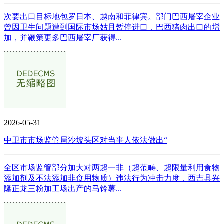
次要出口目标地包罗日本、越南和菲律宾。部门巴西屠宰企业
曾因卫生问题遭到国际市场姑且暂停进口，巴西猪肉出口的增
加，并鞭策更多巴西屠宰厂获得...
2026-05-31
中卫市市场监管局沙坡头区对当事人依法做出“
全区市场监管部分加大对两超一非（超范畴、超限量利用食物
添加剂及不法添加非食用物质）违法行为冲击力度，西吉县兴
隆正龙三粉加工场出产的马铃薯...