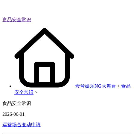
食品安全常识
壹号娱乐NG大舞台
>
食品
安全常识
>
食品安全常识
2026-06-01
运营场合变动申请