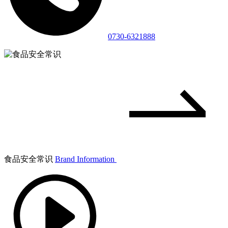
0730-6321888
食品安全常识
Brand Information